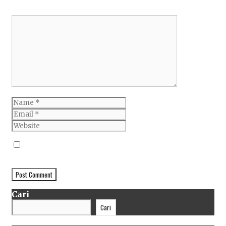
Comment
Name
Email
Website
Simpan nama, email, dan situs web saya pada
peramban ini untuk komentar saya berikutnya.
Cari
Cari