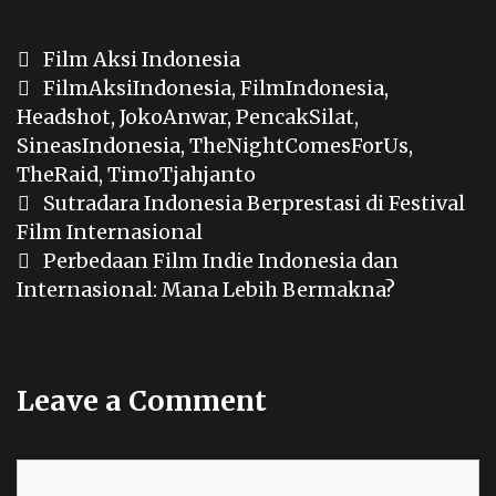
Categories
Film Aksi Indonesia
Tags
FilmAksiIndonesia
,
FilmIndonesia
,
Headshot
,
JokoAnwar
,
PencakSilat
,
SineasIndonesia
,
TheNightComesForUs
,
TheRaid
,
TimoTjahjanto
Post
Sutradara Indonesia Berprestasi di Festival
navigation
Film Internasional
Perbedaan Film Indie Indonesia dan
Internasional: Mana Lebih Bermakna?
Leave a Comment
Comment