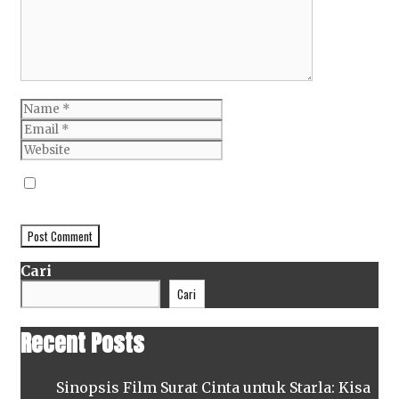
Name
Email
Website
Simpan nama, email, dan situs web saya pada
peramban ini untuk komentar saya berikutnya.
Cari
Cari
Recent Posts
Sinopsis Film Surat Cinta untuk Starla: Kisa