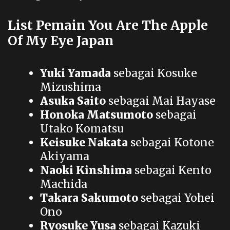
List Pemain You Are The Apple
Of My Eye Japan
Yuki Yamada
sebagai Kosuke
Mizushima
Asuka Saito
sebagai Mai Hayase
Honoka Matsumoto
sebagai
Utako Komatsu
Keisuke Nakata
sebagai Kotone
Akiyama
Naoki Kinshima
sebagai Kento
Machida
Takara Sakumoto
sebagai Yohei
Ono
Ryosuke Yusa
sebagai Kazuki