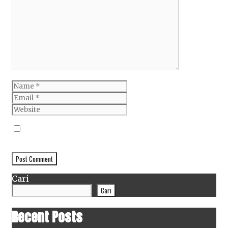
Comment
Name
Email
Website
Simpan nama, email, dan situs web saya pada
peramban ini untuk komentar saya berikutnya.
Cari
Cari
Recent Posts