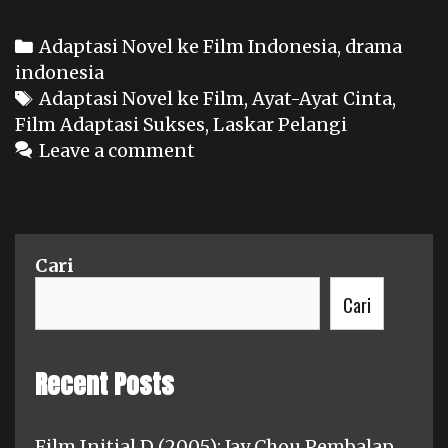
ke
Film
Categories
Adaptasi Novel ke Film Indonesia
,
drama
Indonesia
indonesia
yang
Tags
Adaptasi Novel ke Film
,
Ayat-Ayat Cinta
,
Sukses
Film Adaptasi Sukses
,
Laskar Pelangi
Besar
Leave a comment
Cari
Cari
Recent Posts
Film Initial D (2005): Jay Chou Pembalap