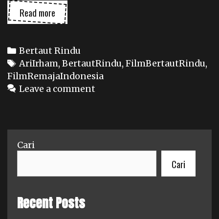
Bertaut
Read more
Rindu:
Semua
Impian
Categories
Bertaut Rindu
Berhak
Tags
AriIrham
,
BertautRindu
,
FilmBertautRindu
,
Dirayakan
FilmRemajaIndonesia
Leave a comment
Cari
Cari
Recent Posts