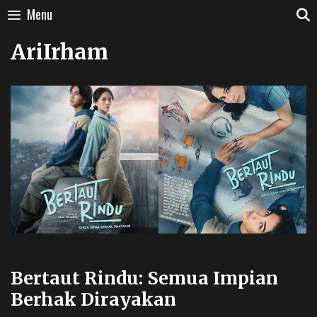
Skip
Menu
to
content
AriIrham
Bertaut Rindu: Semua Impian
Berhak Dirayakan