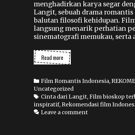
menghadirkan karya segar denga
Langit, sebuah drama romanti
balutan filosofi kehidupan. Fi
langsung menarik perhatian pen
sinematografi memukau, serta 
The
Read more
Sun
Gazer:
Cinta
Categories
Film Romantis Indonesia
,
REKOME
dari
Uncategorized
Langit
Tags
Cinta dari Langit
,
Film bioskop ter
–
inspiratif
,
Rekomendasi film Indones
Film
Leave a comment
Romantis
Indonesia
2025