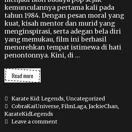
kemunculannya pertama kali pada
tahun 1984. Dengan pesan moral yang
kuat, kisah mentor dan murid yang
menginspirasi, serta adegan bela diri
yang memukau, film ini berhasil
menorehkan tempat istimewa di hati
penontonnya. Kini, di …
Karate
Read more
Kid:
Legends
Categories
Karate Kid: Legends
,
Uncategorized
Tags
CobraKaiUniverse
,
FilmLaga
,
JackieChan
,
KarateKidLegends
Leave a comment