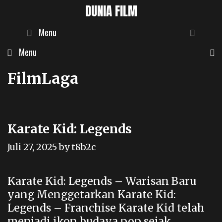
Skip
DUNIA FILM
to
SEAR
Menu
content
Menu
FilmLaga
Karate Kid: Legends
Juli 27, 2025
by
t8b2c
Karate Kid: Legends – Warisan Baru
yang Menggetarkan Karate Kid:
Legends – Franchise Karate Kid telah
menjadi ikon budaya pop sejak