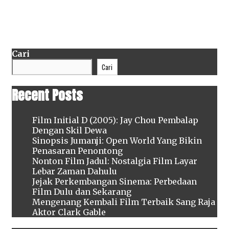
Categories
Tags
Film Internasional Peraih Oscar 2025
Academy
Internasional
Awards 2025
,
daftar pemenang Oscar terbaru
,
film
Peraih
internasional peraih Oscar
,
I’m Still Here Brasil
Oscar
Oscar
,
In the Shadow of the Cypress Iran
,
Oscar
2025:
2025
Leave a comment
Cari
Dari
Cari
Brasil
hingga
Recent Posts
Latvia
Film Initial D (2005): Jay Chou Pembalap
Dengan Skil Dewa
Sinopsis Jumanji: Open World Yang Bikin
Penasaran Penontong
Nonton Film Jadul: Nostalgia Film Layar
Lebar Zaman Dahulu
Jejak Perkembangan Sinema: Perbedaan
Film Dulu dan Sekarang
Mengenang Kembali Film Terbaik Sang Raja
Aktor Clark Gable