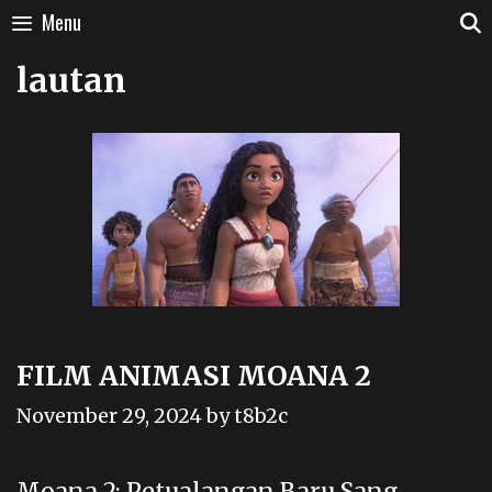
Skip
Menu
to
content
lautan
FILM ANIMASI MOANA 2
November 29, 2024
by
t8b2c
Moana 2: Petualangan Baru Sang