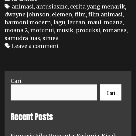
Tags
animasi
,
antusiasme
,
cerita yang menarik
,
dwayne johnson
,
elemen
,
film
,
film animasi
,
harmoni modern
,
lagu
,
lautan
,
maui
,
moana
,
moana 2
,
motunui
,
musik
,
produksi
,
romansa
,
samudra luas
,
simea
Leave a comment
Cari
Cari
Recent Posts
Sinopsis Film Romantis Sedunia: Kisah