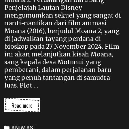
Penjelajah Lautan Disney
mengumumkan sekuel yang sangat di
nanti-nantikan dari film animasi
Moana (2016), berjudul Moana 2, yang
di jadwalkan tayang perdana di
bioskop pada 27 November 2024. Film
ini akan melanjutkan kisah Moana,
sang kepala desa Motunui yang
pemberani, dalam perjalanan baru
yang penuh tantangan di samudra
luas. Plot …
FILM
Read more
ANIMASI
MOANA
2
Categories
ANIMASI