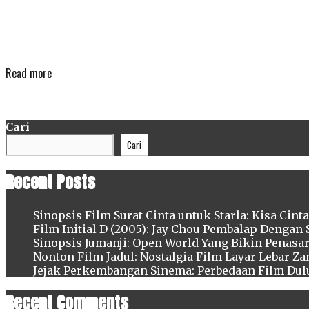
Mission: Impossible – The Final Reckoning (2025): Ak
saga legendaris Ethan Hunt. Disutradarai oleh Christo
epik dari perjalanan panjang agen IMF yang telah mem
Mission:
Read more
Impossible
Categories
flim action
,
Mission: Impossible The Final Reckoning
–
The Final Reckoning 2025
,
Sinopsis Mission: Impossib
The
Cari
Final
Cari
Reckoning
(2025)
Recent Posts
Sinopsis Film Surat Cinta untuk Starla: Kisa Cinta
Film Initial D (2005): Jay Chou Pembalap Dengan 
Sinopsis Jumanji: Open World Yang Bikin Penasa
Nonton Film Jadul: Nostalgia Film Layar Lebar Z
Jejak Perkembangan Sinema: Perbedaan Film Dul
Recent Comments