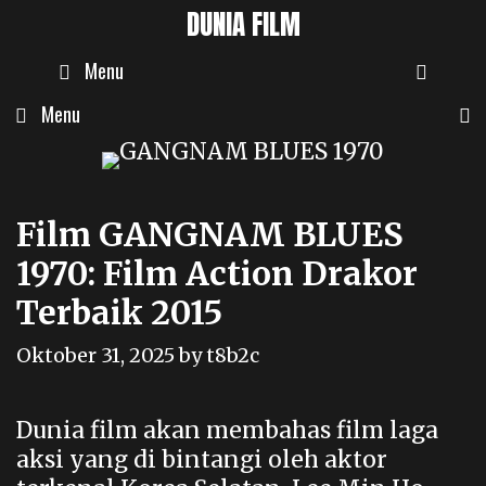
Skip
DUNIA FILM
to
SEAR
Menu
content
Menu
Film GANGNAM BLUES
1970: Film Action Drakor
Terbaik 2015
Oktober 31, 2025
by
t8b2c
Dunia film akan membahas film laga
aksi yang di bintangi oleh aktor