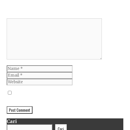
Leave a Comment
Comment
Name
Email
Website
Simpan nama, email, dan situs web saya pada
peramban ini untuk komentar saya berikutnya.
Cari
Cari