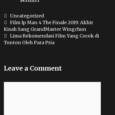
Categories
Uncategorized
Post
Film Ip Man 4 The Finale 2019: Akhir
navigation
Kisah Sang GrandMaster Wingchun
Lima Rekomendasi Film Yang Cocok di
Tonton Oleh Para Pria
Leave a Comment
Comment