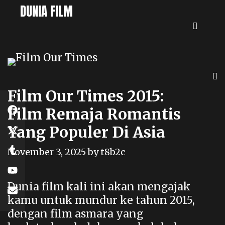
Skip
DUNIA FILM
to
SEAR
content
Film Our Times 2015:
Film Remaja Romantis
Yang Populer Di Asia
November 3, 2025
by
t8b2c
Dunia film kali ini akan mengajak
kamu untuk mundur ke tahun 2015,
dengan film asmara yang