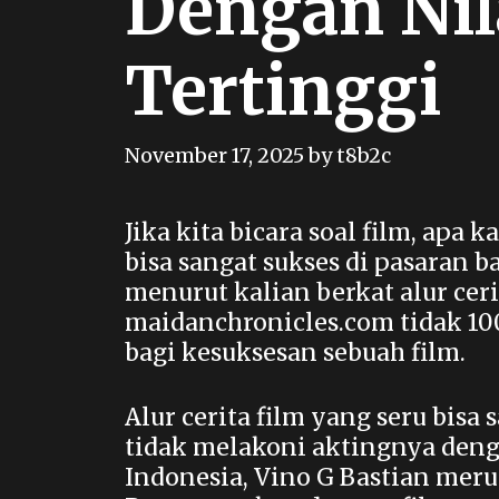
Dengan Nil
Tertinggi
November 17, 2025
by
t8b2c
Jika kita bicara soal film, apa
bisa sangat sukses di pasaran 
menurut kalian berkat alur cer
maidanchronicles.com tidak 10
bagi kesuksesan sebuah film.
Alur cerita film yang seru bisa
tidak melakoni aktingnya denga
Indonesia,
Vino G Bastian
merup