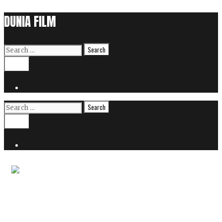
Skip
DUNIA FILM
to
content
Search
for:
Search
Menu
Search
Search
for:
Search
Menu
Search
Pengguna Sosmed Pasti
Tidak Asing Dengan Film