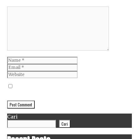
Comment
Name
Email
Website
Simpan nama, email, dan situs web saya pada
peramban ini untuk komentar saya berikutnya.
Cari
Cari