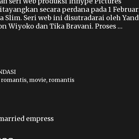
lah seri web produksi Inhype Pictures
itayangkan secara perdana pada 1 Februar
 Slim. Seri web ini disutradarai oleh Yan
on Wiyoko dan Tika Bravani. Proses …
NDASI
 romantis
,
movie
,
romantis