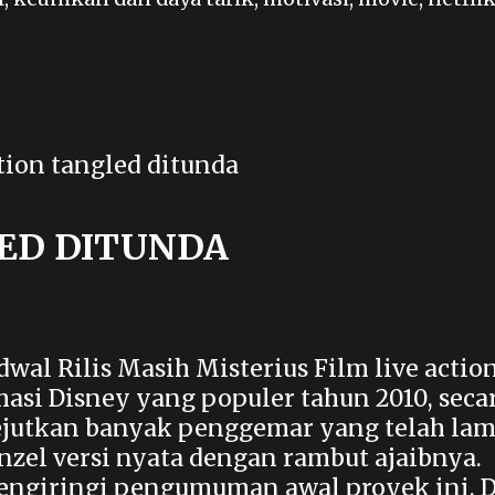
LED DITUNDA
dwal Rilis Masih Misterius Film live actio
masi Disney yang populer tahun 2010, seca
ejutkan banyak penggemar yang telah la
el versi nyata dengan rambut ajaibnya.
engiringi pengumuman awal proyek ini, D