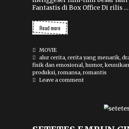
Fantastis di Box Office Di rilis …
MINECRAFT
Read more
MOVIE
BERKUASA
Categories
MOVIE
Tags
alur cerita
,
cerita yang menarik
,
dr
fisik dan emosional
,
humor
,
keunikan
produksi
,
romansa
,
romantis
Leave a comment