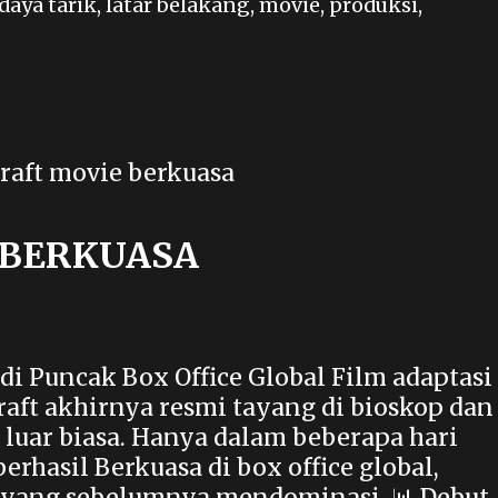
daya tarik
,
latar belakang
,
movie
,
produksi
,
 BERKUASA
di Puncak Box Office Global Film adaptasi
aft akhirnya resmi tayang di bioskop dan
luar biasa. Hanya dalam beberapa hari
rhasil Berkuasa di box office global,
n yang sebelumnya mendominasi. 📊 Debut