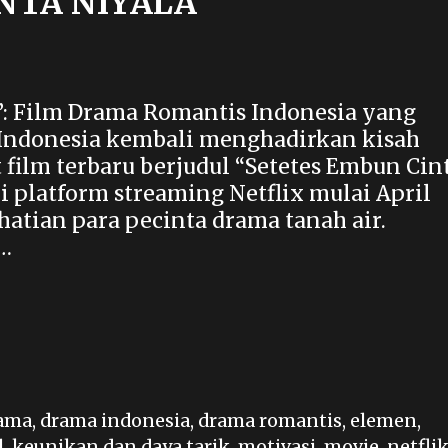
NTA NIYALA
a”: Film Drama Romantis Indonesia yang
m Indonesia kembali menghadirkan kisah
film terbaru berjudul “Setetes Embun Cin
di platform streaming Netflix mulai April
atian para pecinta drama tanah air.
 …
ama
,
drama indonesia
,
drama romantis
,
elemen
,
l
,
keunikan dan daya tarik
,
motivasi
,
movie
,
netfli