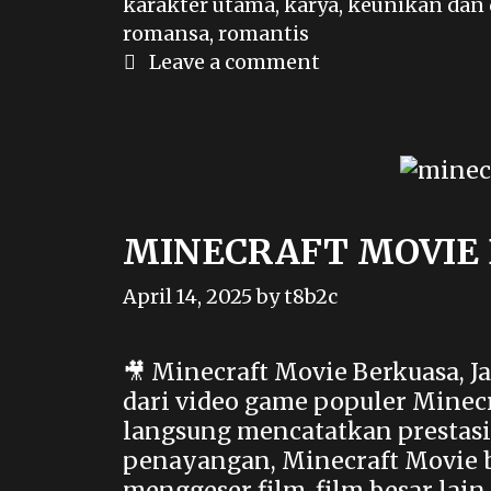
karakter utama
,
karya
,
keunikan dan 
romansa
,
romantis
Leave a comment
MINECRAFT MOVIE
April 14, 2025
by
t8b2c
🎥 Minecraft Movie Berkuasa, Ja
dari video game populer Minecr
langsung mencatatkan prestasi 
penayangan, Minecraft Movie be
menggeser film-film besar lai