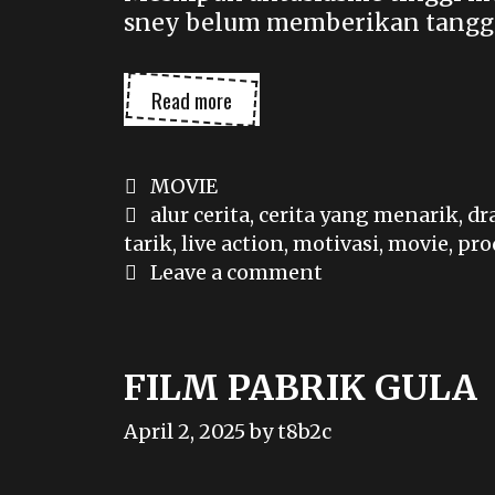
sney belum memberikan tanggal
LIVE
Read more
ACTION
TANGLED
DITUNDA
Categories
MOVIE
Tags
alur cerita
,
cerita yang menarik
,
dr
tarik
,
live action
,
motivasi
,
movie
,
pro
Leave a comment
FILM PABRIK GULA
April 2, 2025
by
t8b2c