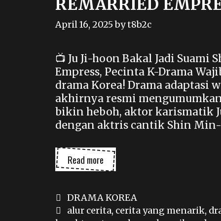
REMARRIED EMPRE
April 16, 2025
by
t8b2c
📺 Ju Ji-hoon Bakal Jadi Suami
Empress, Pecinta K-Drama Wajib
drama Korea! Drama adaptasi 
akhirnya resmi mengumumkan 
bikin heboh, aktor karismatik J
dengan aktris cantik Shin Min-
REMARRIED
Read more
EMPRESS
Categories
DRAMA KOREA
Tags
alur cerita
,
cerita yang menarik
,
dr