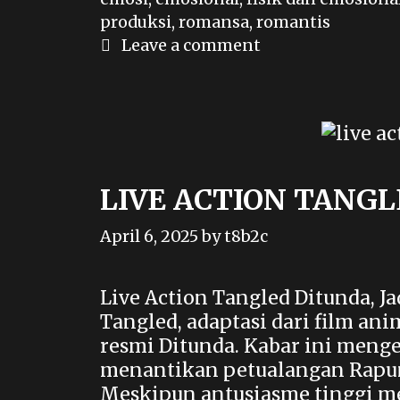
produksi
,
romansa
,
romantis
Leave a comment
LIVE ACTION TANG
April 6, 2025
by
t8b2c
Live Action Tangled Ditunda, Ja
Tangled, adaptasi dari film ani
resmi Ditunda. Kabar ini meng
menantikan petualangan Rapunz
Meskipun antusiasme tinggi m