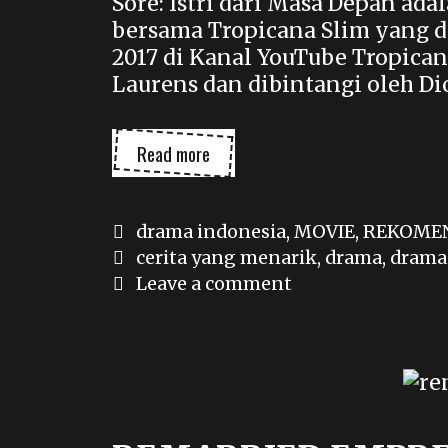
Sore: Istri dari Masa Depan ada
bersama Tropicana Slim yang d
2017 di Kanal YouTube Tropicana
Laurens dan dibintangi oleh Di
SORE:
Read more
ISTRI
DARI
MASA
Categories
drama indonesia
,
MOVIE
,
REKOME
DEPAN
Tags
cerita yang menarik
,
drama
,
drama
Leave a comment