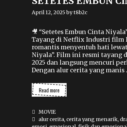
SETETES EMBUN CI
April 12, 2025
by
t8b2c
🎥 “Setetes Embun Cinta Niyal
Tayang di Netflix Industri fil
romantis menyentuh hati lewat 
Niyala”. Film ini resmi tayang 
2025 dan langsung mencuri perh
Dengan alur cerita yang manis
SETETES
Read more
EMBUN
CINTA
NIYALA
Categories
MOVIE
Tags
alur cerita
,
cerita yang menarik
,
dr
emosi
,
emosional
,
fisik dan emosiona