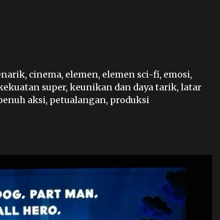
enarik
,
cinema
,
elemen
,
elemen sci-fi
,
emosi
,
kekuatan super
,
keunikan dan daya tarik
,
latar
penuh aksi
,
petualangan
,
produksi