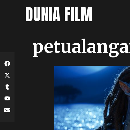
Skip
DUNIA FILM
to
content
petualang