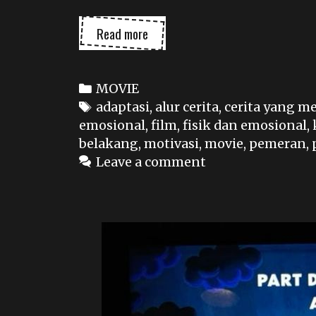
FILM
Read more
AVATAR
FIRE
AND
Categories
MOVIE
ASH
Tags
adaptasi
,
alur cerita
,
cerita yang m
emosional
,
film
,
fisik dan emosional
,
belakang
,
motivasi
,
movie
,
pemeran
,
Leave a comment