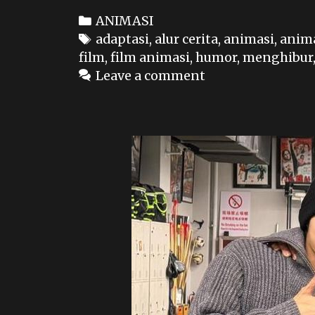
Categories
ANIMASI
Tags
adaptasi
,
alur cerita
,
animasi
,
anima
film
,
film animasi
,
humor
,
menghibur
Leave a comment